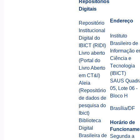
Repositórios
Digitais
Endereço
Repositório
Institucional
Instituto
Digital do
Brasileiro de
IBICT (RIDI)
Informação 
Livro aberto
Ciência e
(Portal do
Tecnologia
Livro Aberto
(IBICT)
em CT&I)
SAUS Quadr
Aleia
05, Lote 06 -
(Repositório
Bloco H
de dados de
pesquisa do
Brasília/DF
Ibict)
Biblioteca
Horário de
Digital
Funcioname
Brasileira de
Segunda a